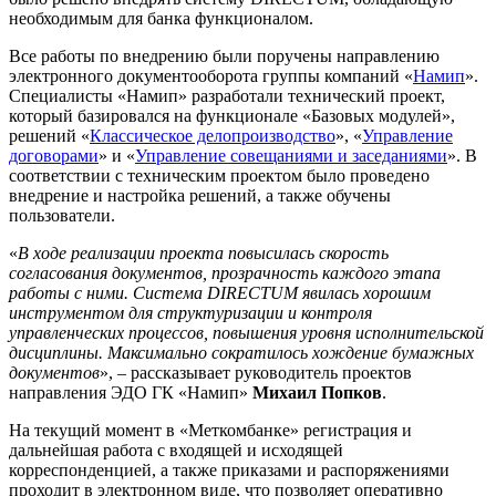
необходимым для банка функционалом.
Все работы по внедрению были поручены направлению
электронного документооборота группы компаний «
Намип
».
Специалисты «Намип» разработали технический проект,
который базировался на функционале «Базовых модулей»,
решений «
Классическое делопроизводство
», «
Управление
договорами
» и «
Управление совещаниями и заседаниями
». В
соответствии с техническим проектом было проведено
внедрение и настройка решений, а также обучены
пользователи.
«
В ходе реализации проекта повысилась скорость
согласования документов, прозрачность каждого этапа
работы с ними. Система DIRECTUM явилась хорошим
инструментом для структуризации и контроля
управленческих процессов, повышения уровня исполнительской
дисциплины. Максимально сократилось хождение бумажных
документов
», – рассказывает руководитель проектов
направления ЭДО ГК «Намип»
Михаил Попков
.
На текущий момент в «Меткомбанке» регистрация и
дальнейшая работа с входящей и исходящей
корреспонденцией, а также приказами и распоряжениями
проходит в электронном виде, что позволяет оперативно