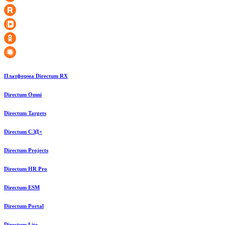
Платформа Directum RX
Directum Omni
Directum Targets
Directum СЭД+
Directum Projects
Directum HR Pro
Directum ESM
Directum Portal
Directum Lite