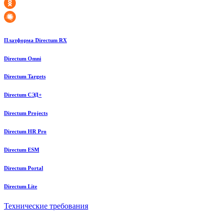
Платформа Directum RX
Directum Omni
Directum Targets
Directum СЭД+
Directum Projects
Directum HR Pro
Directum ESM
Directum Portal
Directum Lite
Технические требования