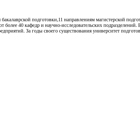
м бакалаврской подготовки,11 направлениям магистерской подго
ют более 40 кафедр и научно-исследовательских подразделений
редприятий. За годы своего существования университет подгот