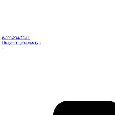
8-800-234-72-11
Получить демодоступ