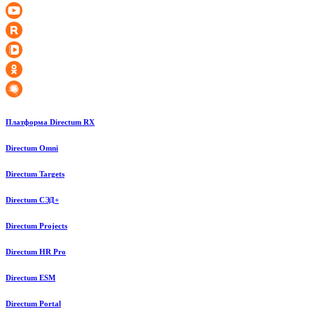
Платформа Directum RX
Directum Omni
Directum Targets
Directum СЭД+
Directum Projects
Directum HR Pro
Directum ESM
Directum Portal