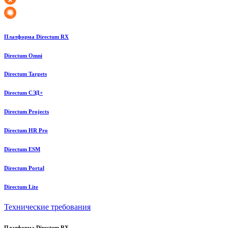
Платформа Directum RX
Directum Omni
Directum Targets
Directum СЭД+
Directum Projects
Directum HR Pro
Directum ESM
Directum Portal
Directum Lite
Технические требования
Платформа Directum RX