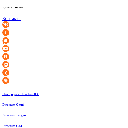
Будьте с нами
Контакты
Платформа Directum RX
Directum Omni
Directum Targets
Directum СЭД+