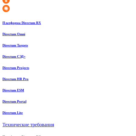
Платформа Directum RX
Directum Omni
Directum Targets
Directum СЭД+
Directum Projects
Directum HR Pro
Directum ESM
Directum Portal
Directum Lite
Технические требования