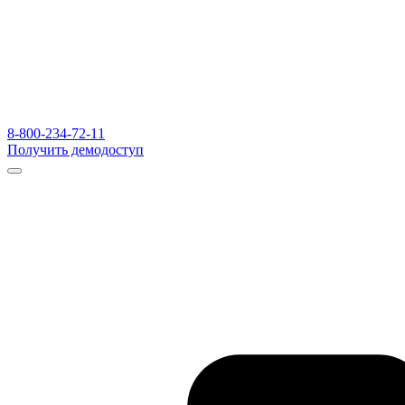
8-800-234-72-11
Получить демодоступ