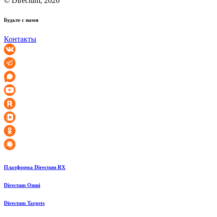
© Directum, 2026
Будьте с нами
Контакты
Платформа Directum RX
Directum Omni
Directum Targets