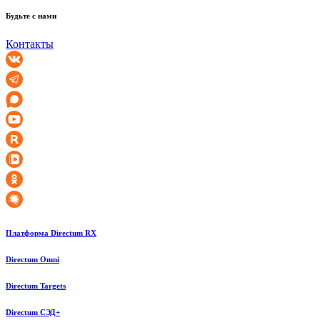
Будьте с нами
Контакты
Платформа Directum RX
Directum Omni
Directum Targets
Directum СЭД+