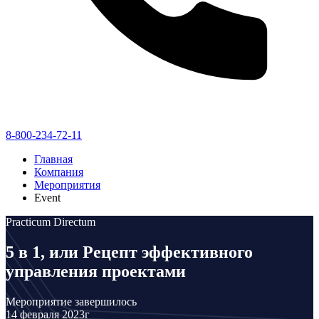
8-800-234-72-11
Главная
Компания
Мероприятия
Event
Practicum Directum
5 в 1, или Рецепт эффективного
управления проектами
Мероприятие завершилось
14 февраля 2023г