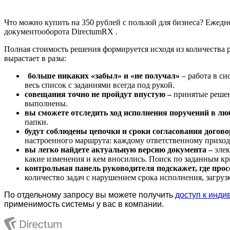
Что можно купить на 350 рублей с пользой для бизнеса? Ежед
документооборота
DirectumRX
.
Полная стоимость решения формируется исходя из количества ра
вырастает в разы:
больше никаких «забыл» и «не получал»
– работа в си
весь список с заданиями всегда под рукой.
совещания точно не пройдут впустую –
принятые решен
выполнены.
вы сможете отследить ход исполнения поручений в лю
папки.
будут соблюдены цепочки и сроки согласования догов
настроенного маршрута: каждому ответственному приходи
вы легко найдете актуальную версию документа –
элек
какие изменения и кем вносились. Поиск по заданным к
контрольная панель руководителя подскажет, где про
количество задач с нарушением срока исполнения, загруз
По отдельному запросу вы можете получить
доступ к инд
применимость системы у вас в компании.