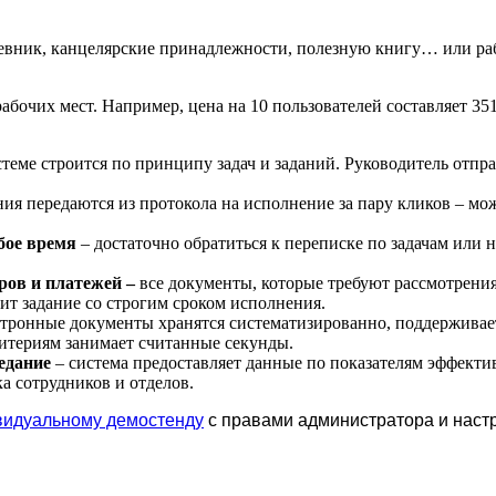
невник, канцелярские принадлежности, полезную книгу… или раб
бочих мест. Например, цена на 10 пользователей составляет 351
стеме строится по принципу задач и заданий. Руководитель отправ
ия передаются из протокола на исполнение за пару кликов – мож
бое время
– достаточно обратиться к переписке по задачам или 
оров и платежей –
все документы, которые требуют рассмотрени
т задание со строгим сроком исполнения.
тронные документы хранятся систематизированно, поддерживаетс
ритериям занимает считанные секунды.
седание
– система предоставляет данные по показателям эффект
ка сотрудников и отделов.
ивидуальному демостенду
с правами администратора и настр