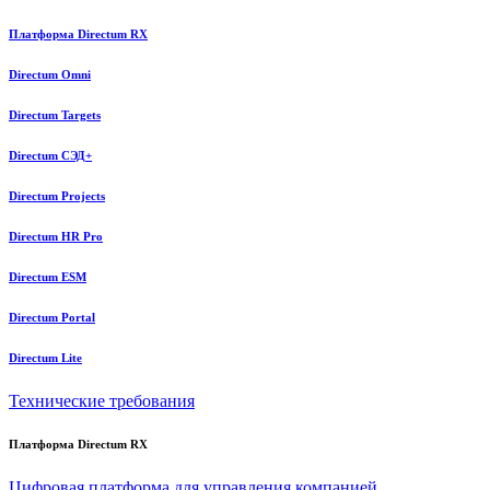
Платформа Directum RX
Directum Omni
Directum Targets
Directum СЭД+
Directum Projects
Directum HR Pro
Directum ESM
Directum Portal
Directum Lite
Технические требования
Платформа Directum RX
Цифровая платформа для управления компанией