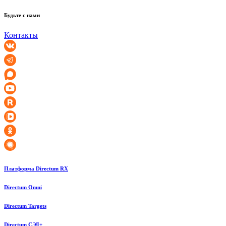
Будьте с нами
Контакты
Платформа Directum RX
Directum Omni
Directum Targets
Directum СЭД+