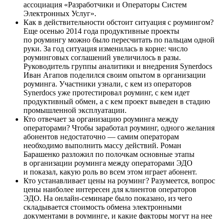
ассоциация «Разработчики и Операторы Систем
Электронных Услуг».
Как в действительности обстоит ситуация с роумингом?
Еще осенью 2014 года продуктивные проекты
по роумингу можно было пересчитать по пальцам одной
руки. За год ситуация изменилась в корне: число
роуминговых соглашений увеличилось в разы.
Руководитель группы аналитики и внедрения Synerdocs
Иван Агапов поделился своим опытом в организации
роуминга. Участники узнали, с кем из операторов
Synerdocs уже протестировал роуминг, с кем идет
продуктивный обмен, а с кем проект выведен в стадию
промышленной эксплуатации.
Кто отвечает за организацию роуминга между
операторами? Чтобы заработал роуминг, одного желания
абонентов недостаточно — самим операторам
необходимо выполнить массу действий. Роман
Барашенко разложил по полочкам основные этапы
в организации роуминга между операторами ЭДО
и показал, какую роль во всем этом играет абонент.
Кто устанавливает цены на роуминг? Разумеется, вопрос
цены наиболее интересен для клиентов операторов
ЭДО. На онлайн-семинаре было показано, из чего
складывается стоимость обмена электронными
документами в роуминге, и какие факторы могут на нее