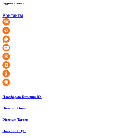
Будьте с нами
Контакты
Платформа Directum RX
Directum Omni
Directum Targets
Directum СЭД+