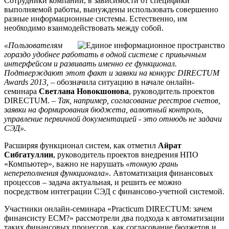
Сотрудники компаний, в зависимости от специфики
выполняемой работы, вынуждены использовать совершенно
разные информационные системы. Естественно, им
необходимо взаимодействовать между собой.
«Пользователям
гораздо удобнее работать в одной системе с привычным
интерфейсом и развивать именно ее функционал.
Подтверждают этот факт и заявки на конкурс DIRECTUM
Awards 2013,
– обозначила ситуацию в начале онлайн-
семинара
Светлана Новокшонова
, руководитель проектов
DIRECTUM. –
Так, например, согласование реестров счетов,
заявки на формирования бюджета, валютный контроль,
управление первичной документацией - это отнюдь не задачи
СЭД».
Расширяя функционал систем, как отметил
Айрат
Сибгатуллин
, руководитель проектов внедрения НПО
«Компьютер», важно не нарушать
«тонкую грань
непереполнения функционала»
. Автоматизация финансовых
процессов – задача актуальная, и решить ее можно
посредством интеграции СЭД с финансово-учетной системой.
Участники онлайн-семинара «Practicum DIRECTUM: зачем
финансисту ECM?» рассмотрели два подхода к автоматизации
таких финансовых процессов, как согласование бюджетов и