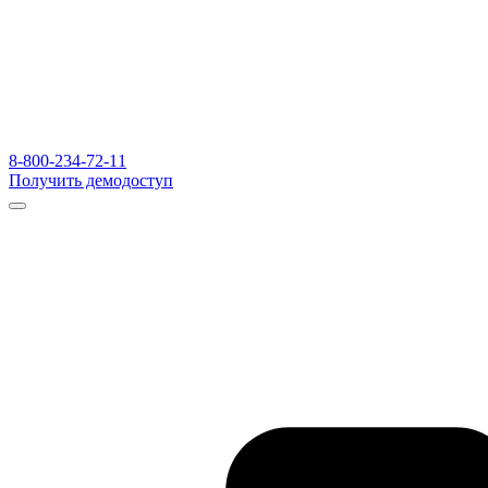
8-800-234-72-11
Получить демодоступ