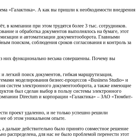
стема «Галактика». А как вы пришли к необходимости внедрения
т, в компании при этом трудятся более 3 тыс. сотрудников.
вание и обработка документов выполнялось на бумаге, этот
тимизации и автоматизации документооборота. Главными
бным поиском, соблюдения сроков согласования и контроль за
 из них функционально весьма совершенны. Почему вы
я и легкий поиск документов, гибкая маршрутизация,
емами моделирования бизнес-процессов «Business Studio» и
ния систем электронного документооборота, а также имеющие
дуктов был сделан выбор в пользу системы электронного
компании Directum и корпорации «Галактика» – ЗАО «Тюмбит-
сти проект удаленно, и не только успешно решили
нее об этом уникальном опыте.
, а дальше действительно было принято совместное решение
но распределена, для нас не было проблемой перенести этот