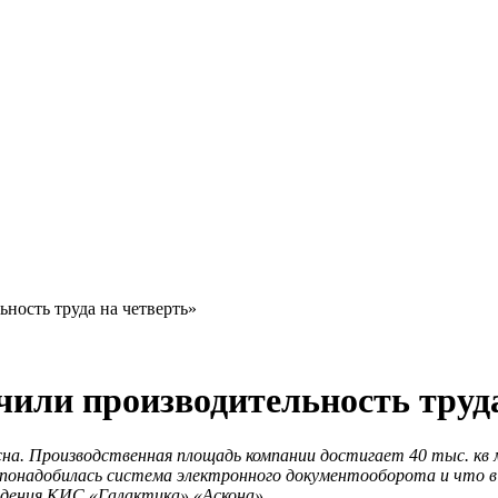
ность труда на четверть»
чили производительность труда
сна. Производственная площадь компании достигает 40 тыс. кв м
нии понадобилась система электронного документооборота и что
ждения КИС «Галактика» «Аскона».