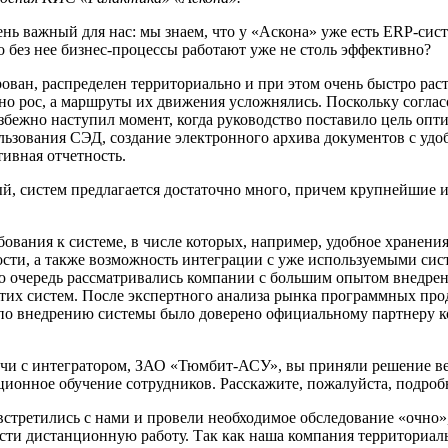
ень важный для нас: мы знаем, что у «Аскона» уже есть ERP-си
 без нее бизнес-процессы работают уже не столь эффективно?
ован, распределен территориально и при этом очень быстро растё
о рос, а маршруты их движения усложнялись. Поскольку согласо
збежно наступил момент, когда руководство поставило цель оп
льзования СЭД, создание электронного архива документов с удо
тивная отчетность.
ый, систем предлагается достаточно много, причем крупнейшие
бования к системе, в числе которых, например, удобное хранени
сти, а также возможность интеграции с уже используемыми сист
ую очередь рассматривались компании с большим опытом внедре
тих систем. После экспертного анализа рынка программных про
г по внедрению системы было доверено официальному партнеру 
речи с интегратором, ЗАО «Тюмбит-АСУ», вы приняли решение ве
ционное обучение сотрудников. Расскажите, пожалуйста, подроб
встретились с нами и провели необходимое обследование «очно»
сти дистанционную работу. Так как наша компания территориаль