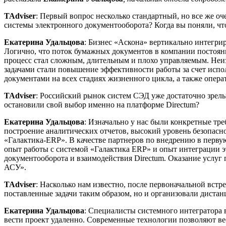
TAdviser
: Первый вопрос несколько стандартный, но все же оч
системы электронного документооборота? Когда вы поняли, что
Екатерина Удальцова
: Бизнес «Аскона» вертикально интегрир
Логично, что поток бумажных документов в компании постоянн
процесс стал сложным, длительным и плохо управляемым. Неи
задачами стали повышение эффективности работы за счет испо
документами на всех стадиях жизненного цикла, а также опера
TAdviser
: Российский рынок систем СЭД уже достаточно зрел
остановили свой выбор именно на платформе Directum?
Екатерина Удальцова
: Изначально у нас были конкретные тре
построение аналитических отчетов, высокий уровень безопасно
«Галактика-ERP». В качестве партнеров по внедрению в перв
опыт работы с системой «Галактика ERP» и опыт интеграции э
документооборота и взаимодействия Directum. Оказание услу
АСУ».
TAdviser
: Насколько нам известно, после первоначальной вст
поставленные задачи таким образом, но и организовали дистан
Екатерина Удальцова
: Специалисты системного интегратора 
вести проект удаленно. Современные технологии позволяют ве