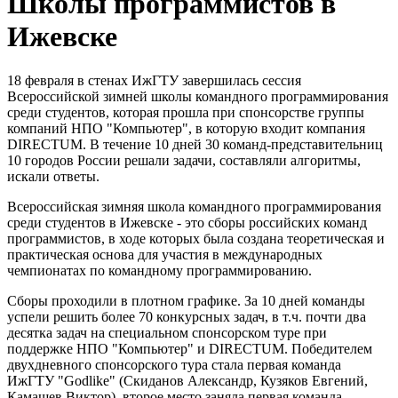
Школы программистов в
Ижевске
18 февраля в стенах ИжГТУ завершилась сессия
Всероссийской зимней школы командного программирования
среди студентов, которая прошла при спонсорстве группы
компаний НПО "Компьютер", в которую входит компания
DIRECTUM. В течение 10 дней 30 команд-представительниц
10 городов России решали задачи, составляли алгоритмы,
искали ответы.
Всероссийская зимняя школа командного программирования
среди студентов в Ижевске - это сборы российских команд
программистов, в ходе которых была создана теоретическая и
практическая основа для участия в международных
чемпионатах по командному программированию.
Сборы проходили в плотном графике. За 10 дней команды
успели решить более 70 конкурсных задач, в т.ч. почти два
десятка задач на специальном спонсорском туре при
поддержке НПО "Компьютер" и DIRECTUM. Победителем
двухдневного спонсорского тура стала первая команда
ИжГТУ "Godlike" (Скиданов Александр, Кузяков Евгений,
Камашев Виктор), второе место заняла первая команда