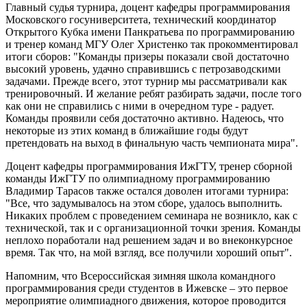
Главный судья турнира, доцент кафедры программирования
Московского госуниверситета, технический координатор
Открытого Кубка имени Панкратьева по программированию
и тренер команд МГУ Олег Христенко так прокомментировал
итоги сборов: "Команды призеры показали свой достаточно
высокий уровень, удачно справившись с петрозаводскими
задачами. Прежде всего, этот турнир мы рассматривали как
тренировочный. И желание ребят разбирать задачи, после того
как они не справились с ними в очередном туре - радует.
Команды проявили себя достаточно активно. Надеюсь, что
некоторые из этих команд в ближайшие годы будут
претендовать на выход в финальную часть чемпионата мира".
Доцент кафедры программирования ИжГТУ, тренер сборной
команды ИжГТУ по олимпиадному программированию
Владимир Тарасов также остался доволен итогами турнира:
"Все, что задумывалось на этом сборе, удалось выполнить.
Никаких проблем с проведением семинара не возникло, как с
технической, так и с организационной точки зрения. Команды
неплохо поработали над решением задач и во внеконкурсное
время. Так что, на мой взгляд, все получили хороший опыт".
Напомним, что Всероссийская зимняя школа командного
программирования среди студентов в Ижевске – это первое
мероприятие олимпиадного движения, которое проводится