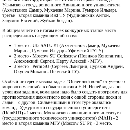
Уфимского государственного Авиационного университета
(Ахметзянов Дамир, Мухачева Марина, Гумеров Ильдар),
третье - вторая команда ИжГТУ (Чудиновских Антон,
Задумин Евгений, Жуйков Богдан).
В общем зачете по итогам всех конкурсных этапов места
распределились следующим образом:
1 место - Ufa SATU #1 (Ахметзянов Дамир, Мухачева
Марина, Гумеров Ильдар - Уфимский ГАТУ).
2 место - Moscow SU Corkscrew (Новиков Константин,
Аноховский Сергей, Перту Алексей - МГУ).
3 место - Perm SU (Сергеев Дмитрий, Дураков Андрей,
Окунев Михаил - Пермский ГУ).
Особый интерес вызвала задача "Огненный конь" от ученого
мирового масштаба в области логики Н.Н. Непейводы - по
условиям задания, командам надо было создать программу для
противостояния шахматного коня с одной стороны доски и
ладьи – с другой. Сильнейшими в этом туре оказались
команда Удмуртского государственного университета
(UdmSU1) - 1 место, Московского авиационного института
(государственного технического университета) (MAI1) - 2
место и вторая команда МГУ (Moscow SU Pi) - 3 место.