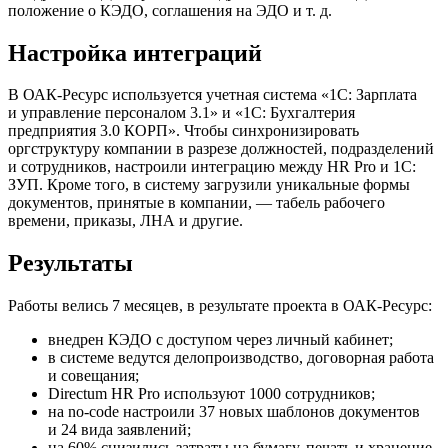
положение о КЭДО, соглашения на ЭДО
и т. д.
Настройка интеграций
В
ОАК-Ресурс
используется учетная система «1С: Зарплата
и управление персоналом 3.1» и «1С: Бухгалтерия
предприятия 3.0 КОРП». Чтобы синхронизировать
оргструктуру компании в разрезе должностей, подразделений
и сотрудников, настроили интеграцию между HR Pro и 1С:
ЗУП. Кроме того, в систему загрузили уникальные формы
документов, принятые в компании, — табель рабочего
времени, приказы, ЛНА и другие.
Результаты
Работы велись 7 месяцев, в результате проекта в
ОАК-Ресурс
:
внедрен КЭДО с доступом через личный кабинет;
в системе ведутся делопроизводство, договорная работа
и совещания;
Directum HR Pro используют 1000 сотрудников;
на
no-code
настроили 37 новых шаблонов документов
и 24 вида заявлений;
на 60% снизились затраты на бумагу, печать и хранение