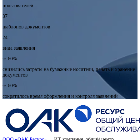
пользователей
37
шаблонов документов
24
вида заявления
60%
на
снизились затраты на бумажные носители, печать и хранение
документов
60%
на
сократилось время оформления и контроля заявлений
ООО «ОАК-Ресурс»
—
ИТ-компания
, общий центр