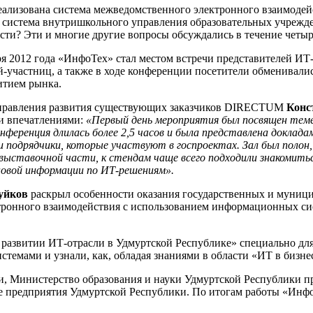
еализована система межведомственного электронного взаимодей
система внутришкольного управления образовательных учрежд
асти? Эти и многие другие вопросы обсуждались в течение чет
бря 2012 года «ИнфоТех» стал местом встречи представителей И
й-участниц, а также в ходе конференции посетители обменивали
итием рынка.
правления развития существующих заказчиков
DIRECTUM
Конс
и впечатлениями:
«Первый день мероприятия был посвящен тем
нференция длилась более 2,5 часов и была представлена доклада
подрядчики, которые участвуют в госпроектах. Зал был полон, 
выставочной части, к стендам чаще всего подходили знакомитьс
новой информации по ИТ-решениям».
уйков
раскрыл особенности оказания государственных и муници
тронного взаимодействия с использованием информационных си
 в развитии ИТ-отрасли в Удмуртской Республике» специально д
емами и узнали, как, обладая знаниями в области «ИТ в бизнес
и, Министерство образования и науки Удмуртской Республики 
ые предприятия Удмуртской Республики. По итогам работы «Инф