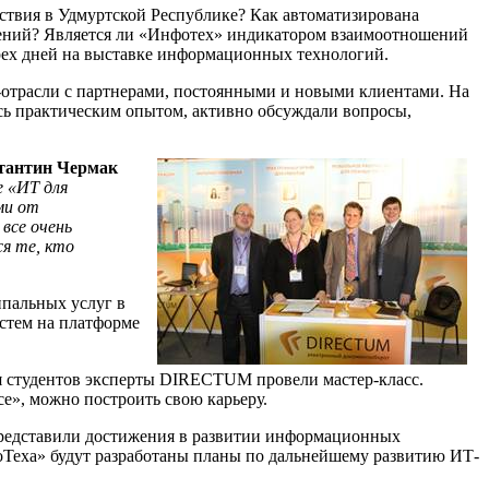
ствия в Удмуртской Республике? Как автоматизирована
ений? Является ли «Инфотех» индикатором взаимоотношений
ырех дней на выставке информационных технологий.
Т-отрасли с партнерами, постоянными и новыми клиентами. На
сь практическим опытом, активно обсуждали вопросы,
тантин Чермак
е «ИТ для
ми от
все очень
я те, кто
пальных услуг в
стем на платформе
ля студентов эксперты DIRECTUM провели мастер-класс.
е», можно построить свою карьеру.
представили достижения в развитии информационных
оТеха» будут разработаны планы по дальнейшему развитию ИТ-