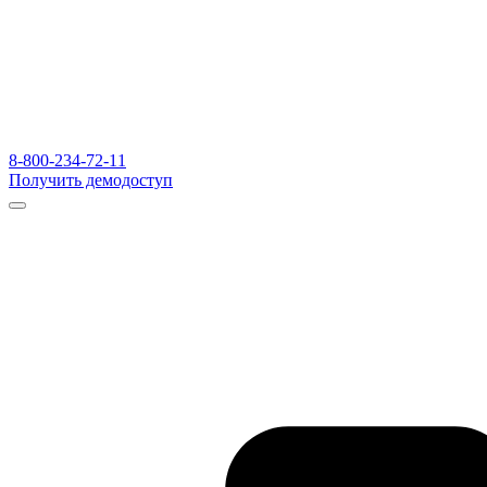
8-800-234-72-11
Получить демодоступ