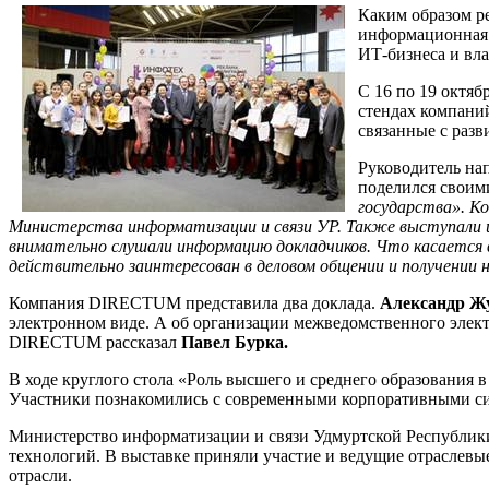
Каким образом р
информационная 
ИТ-бизнеса и вл
С 16 по 19 октя
стендах компани
связанные с разв
Руководитель на
поделился своим
государства». Ко
Министерства информатизации и связи УР. Также выступали и 
внимательно слушали информацию докладчиков. Что касается 
действительно заинтересован в деловом общении и получении 
Компания DIRECTUM представила два доклада.
Александр Ж
электронном виде. А об организации межведомственного элек
DIRECTUM рассказал
Павел Бурка.
В ходе круглого стола «Роль высшего и среднего образования
Участники познакомились с современными корпоративными сист
Министерство информатизации и связи Удмуртской Республик
технологий. В выставке приняли участие и ведущие отраслев
отрасли.