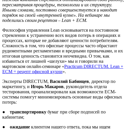
пересматривая процедуры, технологии и их структуру.
Иными словами, постоянно совершенствуется и наводит
порядок на своей «внутренней кухне». На вебинаре мы
поделились своим рецептом –
Lean +
ECM.
Философия управления Lean основывается на постоянном
стремлении к устранению всех видов потерь в операциях и
процессах, которые не добавляют ценности потребителям.
Сложность в том, что офисные процессы часто обрастают
рудиментными регламентами и вредными привычками, и их
итоговая ценность становится неочевидна. О том, как
избавиться от лишней «шелухи» мы и говорили на
мартовском онлайн-семинаре «
Practicum DIRECTUM. Lean +
ECM = рецепт офисной кухни
».
Эксперты DIRECTUM,
Василий Бабинцев
, директор по
маркетингу, и
Игорь Макаров
, руководитель отдела
тестирования, проанализировали как возможности ECM-
системы помогут минимизировать основные виды офисных
потерь:
●
транспортировку
бумаг при сборе подписей по
кабинетам;
●
ожидание
клиентом нашего ответа, пока мы ищем