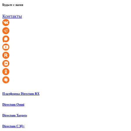
Будьте с нами
Контакты
Платформа Directum RX
Directum Omni
Directum Targets
Directum СЭД+