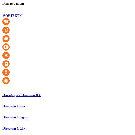
Будьте с нами
Контакты
Платформа Directum RX
Directum Omni
Directum Targets
Directum СЭД+