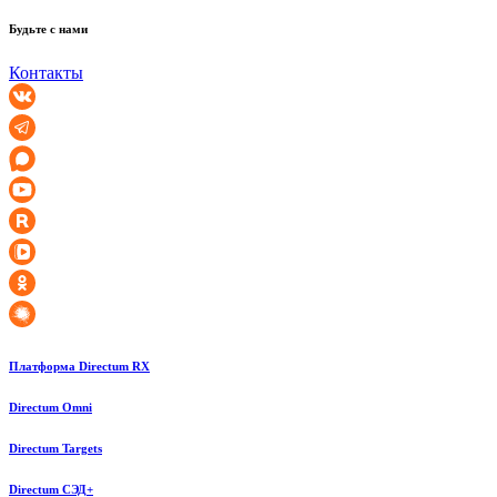
Будьте с нами
Контакты
Платформа Directum RX
Directum Omni
Directum Targets
Directum СЭД+