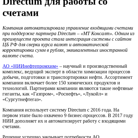
Directum для работы со
счетами
Компания автоматизировала управление входящими счетами
при поддержке партнера Directum – «MT Консалт». Одним из
преимуществ проекта стала интеграция системы с сайтом
ЦБ РФ для сверки курса валют и автоматической
корректировки сумм в рублях, эквивалентных иностранной
валюте счета.
АО «НИИнефтепромхим»
– научный и производственный
комплекс, ведущий эксперт в области химизации процессов
добычи, подготовки и транспортировки нефти. Ассортимент
компании включает более 150 химических продуктов и
технологий. Партнерами компании являются такие нефтяные
гиганты, как «Газпром», «Роснефть», «Лукойл» и
«Сургутнефтегаз».
Компания использует систему Directum c 2016 года. На
первом этапе было охвачено 9 бизнес-процессов. В 2017 году
НИИ дополняет их и автоматизирует работу с входящими
счетами.
Решение успешно закрывает потребности АО