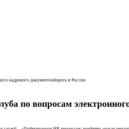
ного кадрового документооборота в России
луба по вопросам электронног
х служб – «Цифровизация HR-процессов: внедрять нельзя откла