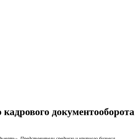
о кадрового документооборота
дывать». Представители среднего и крупного бизнеса