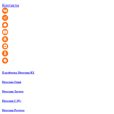
Контакты
Платформа Directum RX
Directum Omni
Directum Targets
Directum СЭД+
Directum Projects