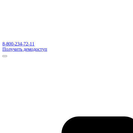
8-800-234-72-11
Получить демодоступ