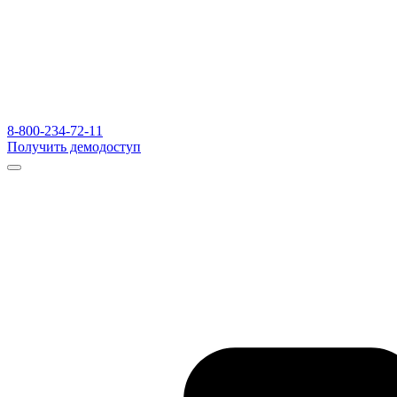
8-800-234-72-11
Получить демодоступ