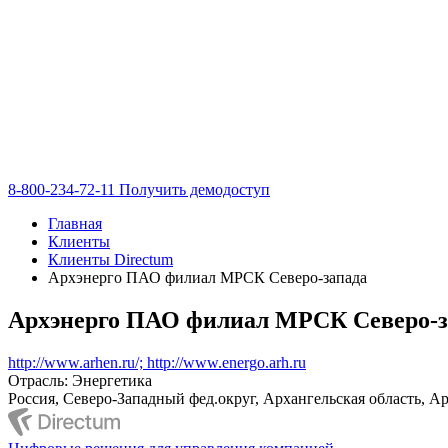
8-800-234-72-11
Получить демодоступ
Главная
Клиенты
Клиенты Directum
Архэнерго ПАО филиал МРСК Северо-запада
Архэнерго ПАО филиал МРСК Северо-з
http://www.arhen.ru/; http://www.energo.arh.ru
Отрасль: Энергетика
Россия, Северо-Западный фед.округ, Архангельская область, А