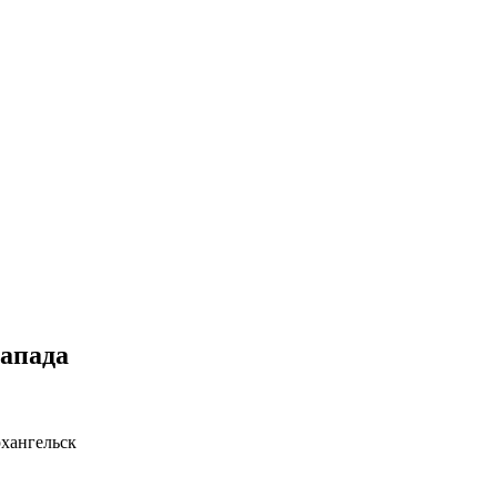
апада
рхангельск