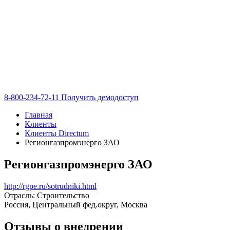
8-800-234-72-11
Получить демодоступ
Главная
Клиенты
Клиенты Directum
Регионгазпромэнерго ЗАО
Регионгазпромэнерго ЗАО
http://rgpe.ru/sotrudniki.html
Отрасль: Строительство
Россия, Центральный фед.округ, Москва
Отзывы о внедрении