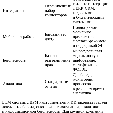
готовые интеграции
Ограниченный
с ERP, CRM,
Интеграции
набор
кадровыми
коннекторов
и бухгалтерскими
системами
Полноценное
мобильное
Базовый веб-
Мобильная работа
приложение
доступ
с офлайн-режимом
и поддержкой ЭП
Многоуровневая
Базовое
модель доступа,
Безопасность
разграничение
шифрование,
прав
сертификация
ФСТЭК
Дашборды,
мониторинг
Стандартные
Аналитика
процессов
отчеты
в реальном времени,
аналитика
ECM-система с BPM-инструментами и ИИ закрывает задачи
документооборота, сквозной автоматизации, аналитики
и информационной безопасности. Для крупной компании