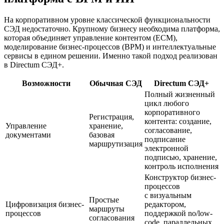
На корпоративном уровне классической функциональности
СЭД недостаточно. Крупному бизнесу необходима платформа,
которая объединяет управление контентом (ECM),
моделирование бизнес-процессов (BPM) и интеллектуальные
сервисы в едином решении. Именно такой подход реализован
в Directum СЭД+.
Возможности
Обычная СЭД
Directum СЭД+
Полный жизненный
цикл любого
корпоративного
Регистрация,
контента: создание,
Управление
хранение,
согласование,
документами
базовая
подписание
маршрутизация
электронной
подписью, хранение,
контроль исполнения
Конструктор бизнес-
процессов
с визуальным
Простые
Цифровизация бизнес-
редактором,
маршруты
процессов
поддержкой no/low-
согласования
code, параллельных