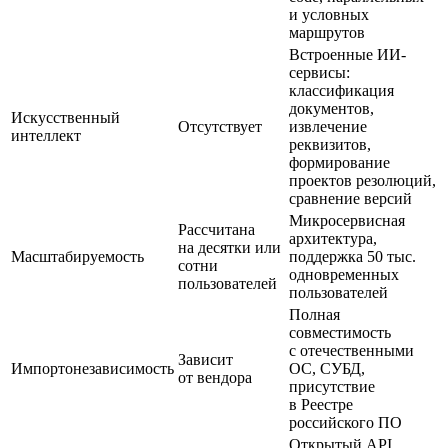
и условных
маршрутов
Встроенные ИИ-
сервисы:
классификация
документов,
Искусственный
Отсутствует
извлечение
интеллект
реквизитов,
формирование
проектов резолюций,
сравнение версий
Микросервисная
Рассчитана
архитектура,
на десятки или
Масштабируемость
поддержка 50 тыс.
сотни
одновременных
пользователей
пользователей
Полная
совместимость
с отечественными
Зависит
Импортонезависимость
ОС, СУБД,
от вендора
присутствие
в Реестре
российского ПО
Открытый API,