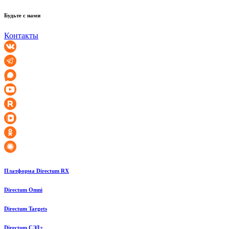
Будьте с нами
Контакты
Платформа Directum RX
Directum Omni
Directum Targets
Directum СЭД+