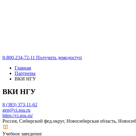
8-800-234-72-11
Получить демодоступ
Главная
Партнеры
ВКИ НГУ
ВКИ НГУ
8 (383) 373-11-62
gen@ci.nsu.ru
https://ci.nsu.ru/
Россия, Сибирский фед.округ, Новосибирская область, Новоси
Учебное заведение