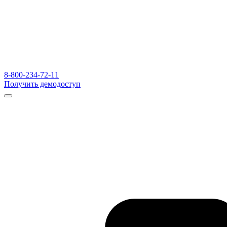
8-800-234-72-11
Получить демодоступ