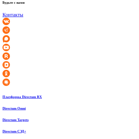
Будьте с нами
Контакты
Платформа Directum RX
Directum Omni
Directum Targets
Directum СЭД+