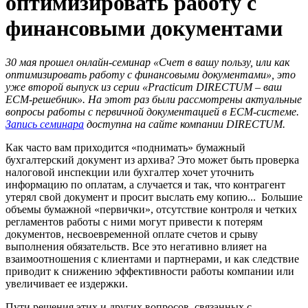
оптимизировать работу с
финансовыми документами
30 мая прошел онлайн-семинар «Счет в вашу пользу, или как
оптимизировать работу с финансовыми документами», это
уже второй выпуск из серии «
Practicum
DIRECTUM – ваш
ECM-решебник». На этот раз были рассмотрены актуальные
вопросы работы с первичной документацией в
ECM-системе.
Запись семинара
доступна на сайте компании
DIRECTUM.
Как часто вам приходится «поднимать» бумажный
бухгалтерский документ из архива? Это может быть проверка
налоговой инспекции или бухгалтер хочет уточнить
информацию по оплатам, а случается и так, что контрагент
утерял свой документ и просит выслать ему копию... Большие
объемы бумажной «первички», отсутствие контроля и четких
регламентов работы с ними могут привести к потерям
документов, несвоевременной оплате счетов и срыву
выполнения обязательств. Все это негативно влияет на
взаимоотношения с клиентами и партнерами, и как следствие
приводит к снижению эффективности работы компании или
увеличивает ее издержки.
Пути решения этих и других вопросов, связанных с