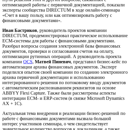
оптимизацией работы с первичной документацией, показали
эксперты сообщества DIRECTUM в ходе онлайн-семинара
«Счет в вашу пользу, или как оптимизировать работу с
финансовыми документами».
Иван Бастриков
, руководитель проектов компании
DIRECTUM, продемонстрировал практическое использование
ECM-системы для работы с финансовыми документами.
Разобрал вопросы создания электронной базы финансовых
документов, проверки и согласования счетов на оплату,
оптимизации рутинных операций. А руководитель проекта
компании
OCS
,
Матвей Пиневич
, представил бизнес-кейс по
автоматизации архива финансовых документов. Эксперт
поделился опытом своей компании по созданию электронного
архива первичной документации и использованию
интегрированного решения по потоковому вводу документов
с автоматическим распознаванием реквизитов на основе
ABBYY Flexi Capture. Также были рассмотрены аспекты
интеграции ECM- и ERP-систем (в связке Microsoft Dynamics
AX + 1С).
Актуальная тема внедрения и реализации бизнес-решений по
работе с финансовыми документами вызвала большой
интерес участников семинара, о чем свидетельствует
значительное количество вопросов к докладчикам, а также