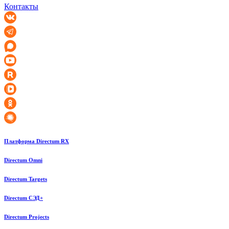
Контакты
Платформа Directum RX
Directum Omni
Directum Targets
Directum СЭД+
Directum Projects