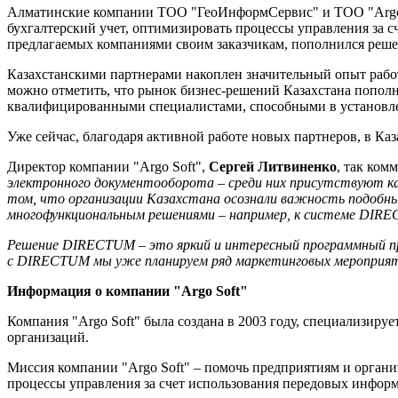
Алматинские компании ТОО "ГеоИнформСервис" и ТОО "Argo So
бухгалтерский учет, оптимизировать процессы управления за
предлагаемых компаниями своим заказчикам, пополнился реш
Казахстанскими партнерами накоплен значительный опыт рабо
можно отметить, что рынок бизнес-решений Казахстана попо
квалифицированными специалистами, способными в установле
Уже сейчас, благодаря активной работе новых партнеров, в К
Директор компании "Argo Soft",
Сергей Литвиненко
, так ком
электронного документооборота – среди них присутствуют как
том, что организации Казахстана осознали важность подобных
многофункциональным решениями – например, к системе DIR
Решение DIRECTUM – это яркий и интересный программный про
с DIRECTUM мы уже планируем ряд маркетинговых мероприятий
Информация о компании "Argo Soft"
Компания "Argo Soft" была создана в 2003 году, специализиру
организаций.
Миссия компании "Argo Soft" – помочь предприятиям и органи
процессы управления за счет использования передовых инфор