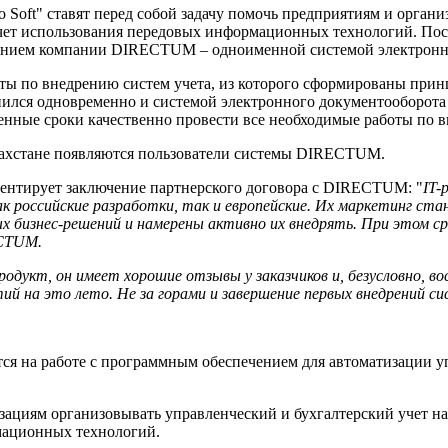
ft" ставят перед собой задачу помочь предприятиям и органи
 счет использования передовых информационных технологий. По
ением компании DIRECTUM – одноименной системой электронно
ты по внедрению систем учета, из которого сформированы прин
лнился одновременно и системой электронного документооборо
нные сроки качественно провести все необходимые работы по 
азахстане появляются пользователи системы DIRECTUM.
ментирует заключение партнерского договора с DIRECTUM: "
IT-
 российские разработки, так и европейские. Их маркетинг ста
 бизнес-решений и намерены активно их внедрять. При этом ср
ECTUM.
дукт, он имеет хорошие отзывы у заказчиков и, безусловно, в
 на это лето. Не за горами и завершение первых внедрений си
ется на работе с программным обеспечением для автоматизации 
зациям организовывать управленческий и бухгалтерский учет н
мационных технологий.