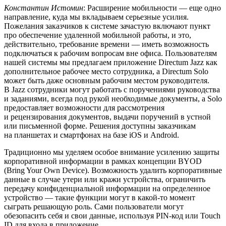
Константин Истомин
: Расширение мобильности — еще одно
направление, куда мы вкладываем серьезные усилия.
Пожелания заказчиков к системе зачастую включают пункт
про обеспечение удаленной мобильной работы, и это,
действительно, требование времени — иметь возможность
подключаться к рабочим вопросам вне офиса. Пользователям
нашей системы мы предлагаем приложение Directum Jazz как
дополнительное рабочее место сотрудника, а Directum Solo
может быть даже основным рабочим местом руководителя.
В Jazz сотрудники могут работать с поручениями руководства
и заданиями, всегда под рукой необходимые документы, а Solo
предоставляет возможности для рассмотрения
и рецензирования документов, выдачи поручений в устной
или письменной форме. Решения доступны заказчикам
на планшетах и смартфонах на базе iOS и Android.
Традиционно мы уделяем особое внимание усилению защиты
корпоративной информации в рамках концепции BYOD
(Bring Your Own Device). Возможность удалить корпоративные
данные в случае утери или кражи устройства, ограничить
передачу конфиденциальной информации на определенное
устройство — такие функции могут в какой-то момент
сыграть решающую роль. Сами пользователи могут
обезопасить себя и свои данные, используя PIN-код или Touch
ID для входа в приложение.