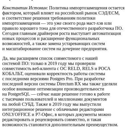
Константин Истомин
: Политика импортозамещения остается
фактором, который влияет на российский рынок СЭД/ECM,
и соответствие решения требованиям политики
импортозамещения — это уже своего рода маст-хэв или
правило хорошего тона для отечественного разработчика ПО.
Сегодня главным драйвером роста выступает автоматизация
новых процессов и расширение функциональных
возможностей, а также замена устаревающих систем
и масштабирование систем на дочерние предприятия.
Да, мы расширяем список совместимого с нашей
системой ПО: только в 2019 году мы проверяли
совместимость веб-клиента с ОС RELD, RELS и РОСА
КОБАЛЬТ, оценивали корректность работы системы
с последними версиями Postgres Pro. При разработке
последний версии системы Directum RX мы также уделяли
особое внимание оптимизации производительности
на PostgreSQL — сейчас наше решение готово к работе
с тысячами пользователей и миллионами документов
на любой СУБД. Также в 2019 году мы выпустили
интеграционное решение с облачными редакторами
ONLYOFFICE и Р7-Офис, в которых документы можно
редактировать и рецензировать совместно, и такая
возможность становится дополнительным преимуществом.