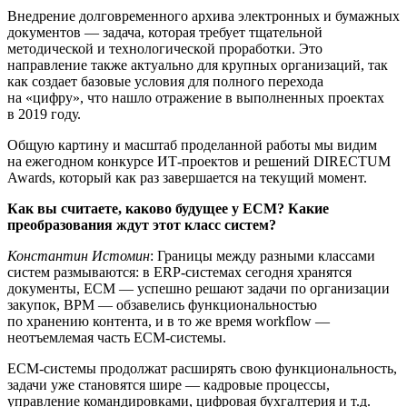
Внедрение долговременного архива электронных и бумажных
документов — задача, которая требует тщательной
методической и технологической проработки. Это
направление также актуально для крупных организаций, так
как создает базовые условия для полного перехода
на «цифру», что нашло отражение в выполненных проектах
в 2019 году.
Общую картину и масштаб проделанной работы мы видим
на ежегодном конкурсе ИТ-проектов и решений DIRECTUM
Awards, который как раз завершается на текущий момент.
Как вы считаете, каково будущее у ECM? Какие
преобразования ждут этот класс систем?
Константин Истомин
: Границы между разными классами
систем размываются: в ERP-системах сегодня хранятся
документы, ECM — успешно решают задачи по организации
закупок, BPM — обзавелись функциональностью
по хранению контента, и в то же время workflow —
неотъемлемая часть ECM-системы.
ECM-системы продолжат расширять свою функциональность,
задачи уже становятся шире — кадровые процессы,
управление командировками, цифровая бухгалтерия и т.д.