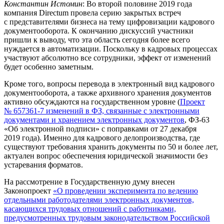
Константин Истомин
: Во второй половине 2019 года
компания Directum провела серию закрытых встреч
с представителями бизнеса на тему цифровизации кадрового
документооборота. К окончанию дискуссий участники
пришли к выводу, что эта область сегодня более всего
нуждается в автоматизации. Поскольку в кадровых процессах
участвуют абсолютно все сотрудники, эффект от изменений
будет особенно заметным.
Кроме того, вопросы перевода в электронный вид кадрового
документооборота, а также архивного хранения документов
активно обсуждаются на государственном уровне (
Проект
№ 657361-7 изменений в ФЗ, связанные с электронными
документами и хранением электронных документов
, ФЗ-63
«Об электронной подписи» с поправками от 27 декабря
2019 года). Именно для кадрового делопроизводства, где
существуют требования хранить документы по 50 и более лет,
актуален вопрос обеспечения юридической значимости без
устаревания форматов.
На рассмотрение в Государственную думу внесен
Законопроект
«О проведении эксперимента по ведению
отдельными работодателями электронных документов,
касающихся трудовых отношений с работниками,
предусмотренных трудовым законодательством Российской