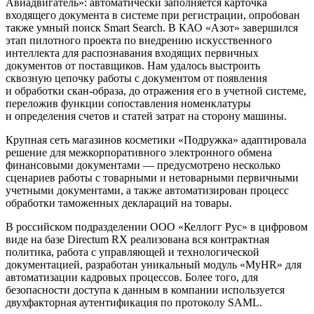
Авиадвигатель»: автоматически заполняется карточка
входящего документа в системе при регистрации, опробован
также умный поиск Smart Searсh. В КАО «Азот» завершился
этап пилотного проекта по внедрению искусственного
интеллекта для распознавания входящих первичных
документов от поставщиков. Нам удалось выстроить
сквозную цепочку работы с документом от появления
и обработки скан-образа, до отражения его в учетной системе,
переложив функции сопоставления номенклатуры
и определения счетов и статей затрат на сторону машины.
Крупная сеть магазинов косметики «Подружка» адаптировала
решение для межкорпоративного электронного обмена
финансовыми документами — предусмотрено несколько
сценариев работы с товарными и нетоварными первичными
учетными документами, а также автоматизирован процесс
обработки таможенных деклараций на товары.
В российском подразделении ООО «Келлогг Рус» в цифровом
виде на базе Directum RX реализована вся контрактная
политика, работа с управляющей и технологической
документацией, разработан уникальный модуль «МуHR» для
автоматизации кадровых процессов. Более того, для
безопасности доступа к данным в компании используется
двухфакторная аутентификация по протоколу SAML.