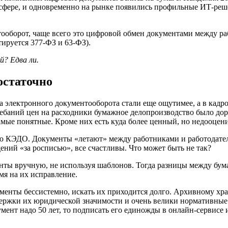
сфере, и одновременно на рынке появились профильные ИТ-реше
оборот, чаще всего это цифровой обмен документами между ра
ируется 377-ФЗ и 63-ФЗ).
й? Едва ли.
остаточно
а электронного документооборота стали еще ощутимее, а в кадр
лебаний цен на расходники бумажное делопроизводство было дор
самые понятные. Кроме них есть куда более ценный, но недооце
ю КЭДО. Документы «летают» между работниками и работодате
й «за росписью», все счастливы. Что может быть не так?
нты вручную, не используя шаблонов. Тогда разницы между бум
мя на их исправление.
кументы бессистемно, искать их приходится долго. Архивному 
ржки их юридической значимости и очень велики нормативные с
мент надо 50 лет, то подписать его единожды в онлайн-сервисе 