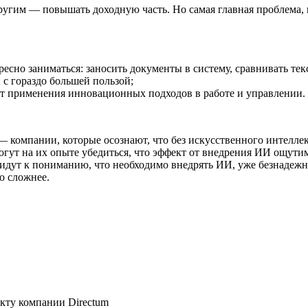
угим — повышать доходную часть. Но самая главная проблема,
есно заниматься: заносить документы в систему, сравнивать тек
с гораздо большей пользой;
чет применения инновационных подходов в работе и управлении.
компании, которые осознают, что без искусственного интеллект
огут на их опыте убедиться, что эффект от внедрения ИИ ощутим
придут к пониманию, что необходимо внедрять ИИ, уже безнадежн
о сложнее.
кту компании Directum