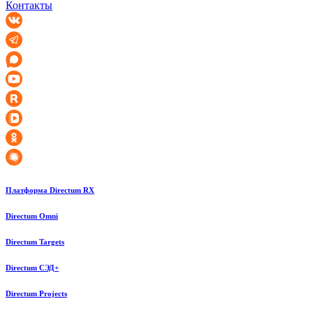
Контакты
Платформа Directum RX
Directum Omni
Directum Targets
Directum СЭД+
Directum Projects