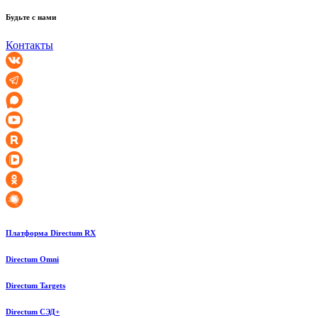
Будьте с нами
Контакты
Платформа Directum RX
Directum Omni
Directum Targets
Directum СЭД+