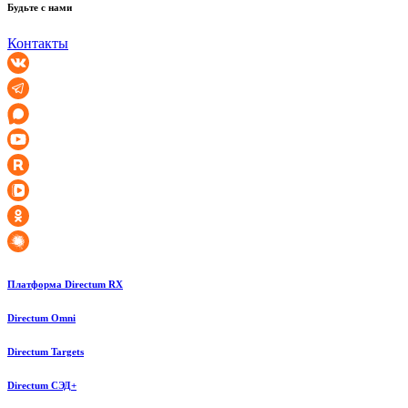
Будьте с нами
Контакты
Платформа Directum RX
Directum Omni
Directum Targets
Directum СЭД+