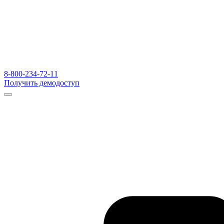
8-800-234-72-11
Получить демодоступ