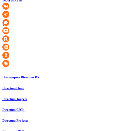
Платформа Directum RX
Directum Omni
Directum Targets
Directum СЭД+
Directum Projects