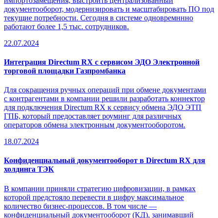
импортозамещения, выстроить централизованный
документооборот, модернизировать и масштабировать ПО под
текущие потребности. Сегодня в системе одновремннно
работают более 1,5 тыс. сотрудников.
22.07.2024
Интеграция Directum RX с сервисом ЭДО Электронной
торговой площадки Газпромбанка
Для сокращения ручных операций при обмене документами
с контрагентами в компании решили разработать коннектор
для подключения Directum RX к сервису обмена ЭДО ЭТП
ГПБ, который предоставляет роуминг для различных
операторов обмена электронным документооборотом.
18.07.2024
Конфиденциальный документооборот в Directum RX для
холдинга ТЭК
В компании приняли стратегию цифровизации, в рамках
которой предстояло перевести в цифру максимальное
количество
бизнес-процессов
. В том числе —
конфиденциальный документооборот (КД), занимавший