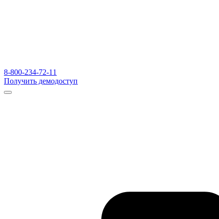
8-800-234-72-11
Получить демодоступ