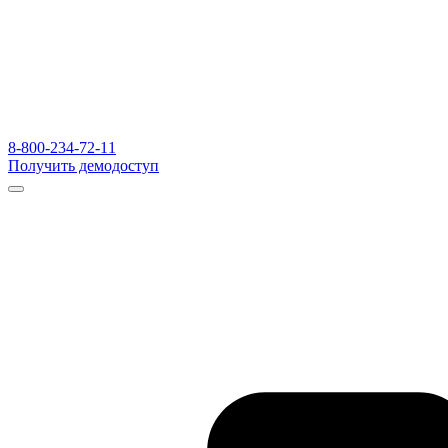
8-800-234-72-11
Получить демодоступ