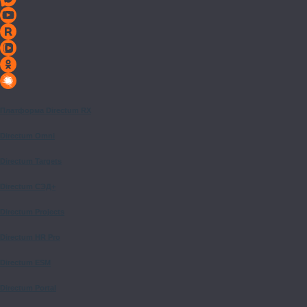
Платформа Directum RX
Directum Omni
Directum Targets
Directum СЭД+
Directum Projects
Directum HR Pro
Directum ESM
Directum Portal