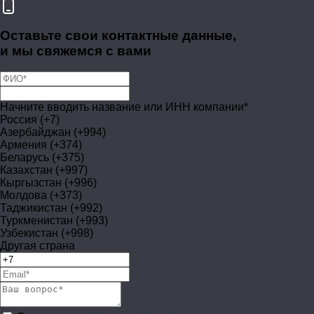
Оставьте свои контактные данные,
и мы свяжемся с вами
Начните вводить название или ИНН компании*
Россия (+7)
Азербайджан (+994)
Армения (+374)
Беларусь (+375)
Казахстан (+997)
Кыргызстан (+996)
Молдова (+373)
Таджикистан (+992)
Туркменистан (+993)
Узбекистан (+998)
Другая страна