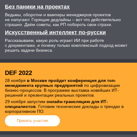
Без паники на проектах
Ведьмы, оборотни и вампиры менеджеров проектов
не напугают. Горящие дедлайны – вот что действительно
страшно. Даём советы, как РП побороть свои страхи.
Искусственный интеллект по-русски
Рассказываем, какую роль играет ИИ при работе
с документами, и почему только комплексный подход может
решить задачи бизнеса.
DEF 2022
28 ноября
в Москве пройдет конференция для топ-
менеджмента крупных предприятий
по цифровизации
бизнес-процессов. В программе выставка новейших ИТ-
решений и презентации реальных проектов.
29 ноября запустим
онлайн-трансляцию для ИТ-
специалистов
. Готовим технические доклады о трендах в
корпоративном ПО.
Принять участие